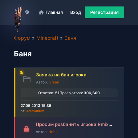
Главная
Вход
Регистрация
Форум
»
Minecraft
»
Баня
Баня
Заявка на бан игрока
Автор:
Grean
Ответов:
51
Просмотров:
306,609
27.05.2013 15:35
от
Octavarium
Просим розбанить игрока Rmix and Gree_zlee(разбанены)
Автор:
Hohol