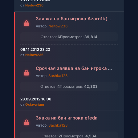
от
Neitow236
Заявка на бан игрока Azarn1k(забанен)
Автор:
Neitow236
Ответов:
6
Просмотров:
39,814
06.11.2012 23:23
от
Neitow236
Срочная заявка на бан игрока maks123(забанен)
Автор:
Sashka123
Ответов:
4
Просмотров:
42,303
28.09.2012 18:08
от
Octavarium
Зявка на бан игрока efeda
Автор:
Sashka123
Ответов:
2
Просмотров:
4,534