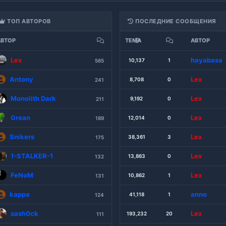
ТОП АВТОРОВ
ПОСЛЕДНИЕ СООБЩЕНИЯ
АВТОР
ТЕМА
АВТОР
Lex
Запуск официальной интеракти
hayabasa
10,137
1
565
Antony
Сапер
Lex
8,708
0
241
Monolith Dark
Анонс Last Oasis S6
Lex
9,192
0
211
Grean
Видеоинструкции
Lex
12,014
0
189
Snikers
Открыт Сервер Counter - Strik
Lex
38,361
3
175
1-STALKER-1
MyDT Minecraft - Сервер
Lex
13,863
0
132
FeNoM
MyDT Last Oasis Сервер
Lex
10,862
1
131
kappa
Скачать Killing Floor
anno
41,118
1
124
sash0ck
Запущен сервер Killing Floor -
Lex
193,232
20
111