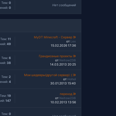
Тем:
0
Нет сообщений
ений:
0
MyDT Minecraft - Сервер
Тем:
11
от
Lex
ний:
49
15.02.2026 17:36
Грандиозные проекты
Тем:
6
от
Neitow236
ний:
38
14.03.2013 20:25
Мои шедевры(другой сервер) :(
Тем:
2
от
Hohol
ений:
4
30.01.2013 15:40
переход
Тем:
19
от
Neitow236
ий:
147
10.02.2013 13:56
Тем:
0