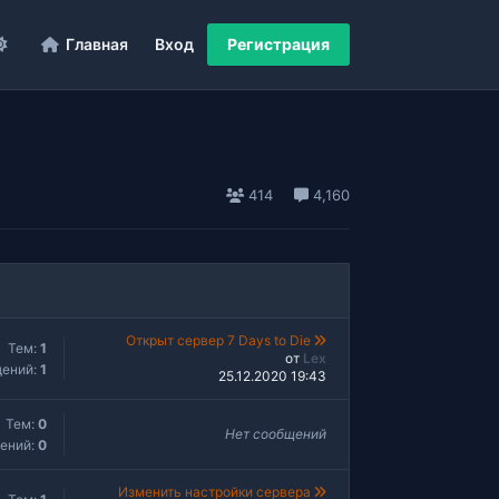
Главная
Вход
Регистрация
414
4,160
Открыт сервер 7 Days to Die
Тем:
1
от
Lex
ений:
1
25.12.2020 19:43
Тем:
0
Нет сообщений
ений:
0
Изменить настройки сервера