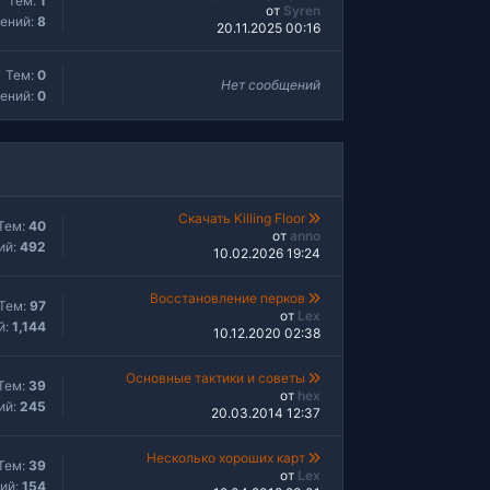
Тем:
1
от
Syren
ений:
8
20.11.2025 00:16
Тем:
0
Нет сообщений
ений:
0
Скачать Killing Floor
Тем:
40
от
anno
ий:
492
10.02.2026 19:24
Восстановление перков
Тем:
97
от
Lex
й:
1,144
10.12.2020 02:38
Основные тактики и советы
Тем:
39
от
hex
ий:
245
20.03.2014 12:37
Несколько хороших карт
Тем:
39
от
Lex
ий:
154