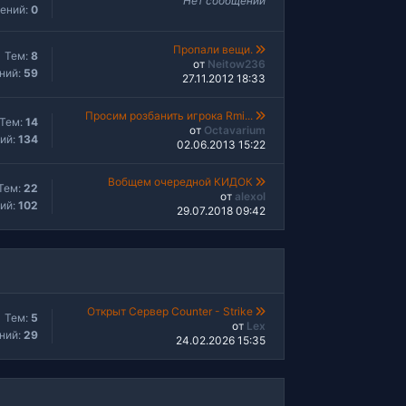
Нет сообщений
ений:
0
Пропали вещи.
Тем:
8
от
Neitow236
ний:
59
27.11.2012 18:33
Просим розбанить игрока Rmi...
Тем:
14
от
Octavarium
ий:
134
02.06.2013 15:22
Вобщем очередной КИДОК
Тем:
22
от
alexol
ий:
102
29.07.2018 09:42
Открыт Сервер Counter - Strike
Тем:
5
от
Lex
ний:
29
24.02.2026 15:35