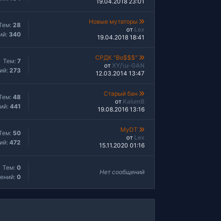
19.04.2018 23:01
Новые мутаторы
Тем:
28
от
Lex
ий:
340
19.04.2018 18:41
СРДК "Bo$$$"
Тем:
7
от
XY/\u-GAN
ий:
273
12.03.2014 13:47
Старый бан
Тем:
48
от
KalumB
ий:
441
19.08.2016 13:16
MyDT
Тем:
50
от
Lex
ий:
472
15.11.2020 01:16
Тем:
0
Нет сообщений
ений:
0