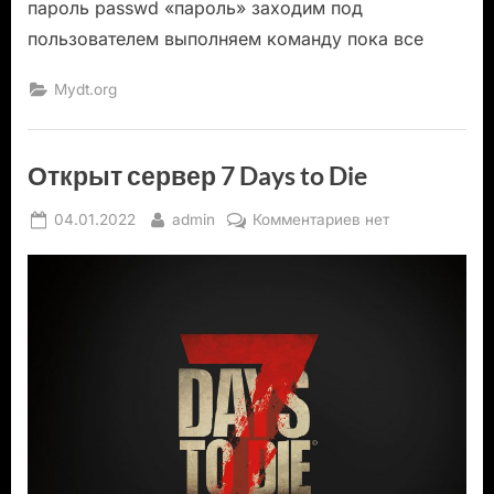
пароль passwd «пароль» заходим под
пользователем выполняем команду пока все
Mydt.org
Открыт сервер 7 Days to Die
Posted
By
к
04.01.2022
admin
Комментариев
нет
on
записи
Открыт
сервер
7
Days
to
Die