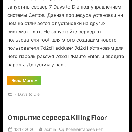
запустить сервер 7 Days to Die под управлением
системы Centos. Данная процедура установки ни
чем не отличается от установки на других
системах linux. Не запускайте сервер от
пользователя root, для этого создадим нового
пользователя 7d2d1 adduser 7d2d1 Установим для
него пароль passwd 7d2d1 Жмите Enter, и вводите
пароль. Допустим у нас…
“Установка
Read More
»
сервера
7
Days
7 Days to Die
to
Die
на
CentOS”
Открытие сервера Killing Floor
Posted
By
к
13.12.2020
admin
Комментариев
нет