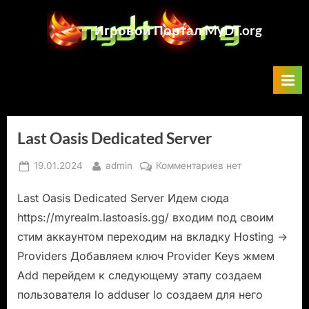
Skip
to
Игровой Портал MyDT.org
content
Last Oasis Dedicated Server
Posted
By
к
19.01.2024
admin
Комментариев
нет
on
записи
Last Oasis Dedicated Server Идем сюда
Last
Oasis
https://myrealm.lastoasis.gg/ входим под своим
Dedicated
стим аккаунтом переходим на вкладку Hosting ->
Server
Providers Добавляем ключ Provider Keys жмем
Add перейдем к следующему этапу создаем
пользователя lo adduser lo создаем для него