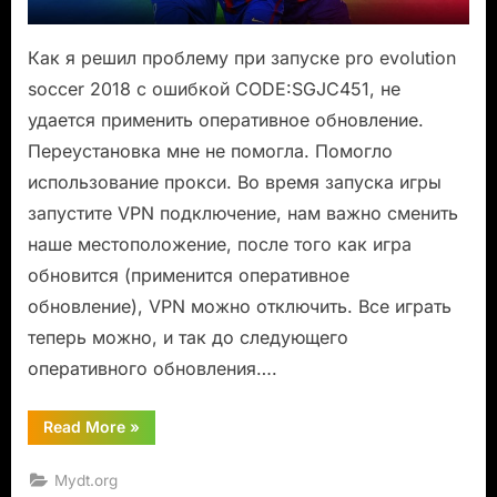
Как я решил проблему при запуске pro evolution
soccer 2018 с ошибкой CODE:SGJC451, не
удается применить оперативное обновление.
Переустановка мне не помогла. Помогло
использование прокси. Во время запуска игры
запустите VPN подключение, нам важно сменить
наше местоположение, после того как игра
обновится (применится оперативное
обновление), VPN можно отключить. Все играть
теперь можно, и так до следующего
оперативного обновления….
“Pro
Read More
»
Evolution
Soccer
2018
Mydt.org
ошибка