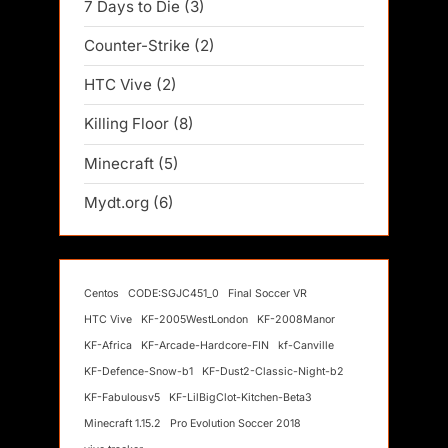
7 Days to Die
(3)
Counter-Strike
(2)
HTC Vive
(2)
Killing Floor
(8)
Minecraft
(5)
Mydt.org
(6)
Centos
CODE:SGJC451_0
Final Soccer VR
HTC Vive
KF-2005WestLondon
KF-2008Manor
KF-Africa
KF-Arcade-Hardcore-FIN
kf-Canville
KF-Defence-Snow-b1
KF-Dust2-Classic-Night-b2
KF-Fabulousv5
KF-LilBigClot-Kitchen-Beta3
Minecraft 1.15.2
Pro Evolution Soccer 2018