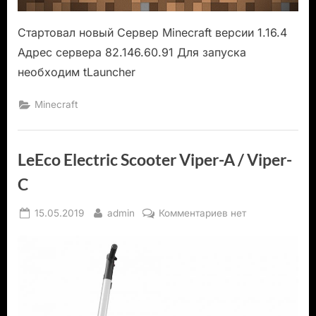
Стартовал новый Сервер Minecraft версии 1.16.4
Адрес сервера 82.146.60.91 Для запуска
необходим tLauncher
Minecraft
LeEco Electric Scooter Viper-A / Viper-
C
Posted
By
к
15.05.2019
admin
Комментариев
нет
on
записи
LeEco
Electric
Scooter
Viper-
A