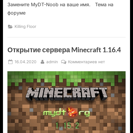
Замените MyDT-Noob на ваше имя. Тема на
форуме
Killing Floor
Открытие сервера Minecraft 1.16.4
Posted
By
к
16.04.2020
admin
Комментариев
нет
on
записи
Открытие
сервера
Minecraft
1.16.4