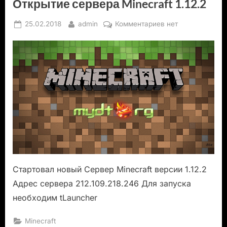
Открытие сервера Minecraft 1.12.2
Posted
By
к
25.02.2018
admin
Комментариев
нет
on
записи
Открытие
сервера
Minecraft
1.12.2
Стартовал новый Сервер Minecraft версии 1.12.2
Адрес сервера 212.109.218.246 Для запуска
необходим tLauncher
Minecraft