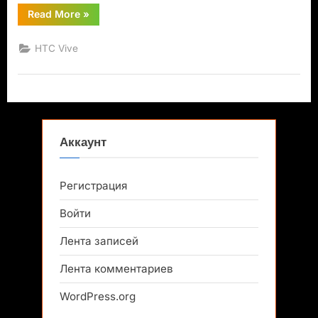
“Игры
Read More
»
с
поддержкой
HTC
HTC Vive
Vive
Tracker”
Аккаунт
Регистрация
Войти
Лента записей
Лента комментариев
WordPress.org