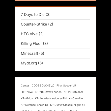
7 Days to Die
(3)
Counter-Strike
(2)
HTC Vive
(2)
Killing Floor
(8)
Minecraft
(5)
Mydt.org
(6)
Centos
CODE:SGJC451_0
Final Soccer VR
HTC Vive
KF-2005WestLondon
KF-2008Manor
KF-Africa
KF-Arcade-Hardcore-FIN
kf-Canville
KF-Defence-Snow-b1
KF-Dust2-Classic-Night-b2